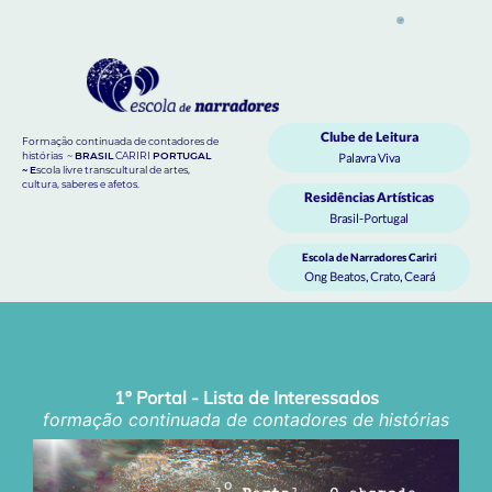
Clube de Leitura
Formação continuada de contadores de
histórias
~
BRASIL
CARIRI
PORTUGAL
Palavra Viva
~
E
scola livre transcultural de artes,
cultura, saberes e afetos.
Residências Artísticas
Brasil-Portugal
Escola de Narradores Cariri
Ong Beatos, Crato, Ceará
1º Portal - Lista de Interessados
formação continuada de contadores de histórias